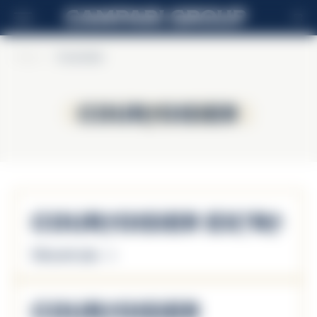
FR
Home
>
Courvoisier
Courvoisier
Courvoisier
Courvoisier Extra
Découvrir plus
Courvoisier