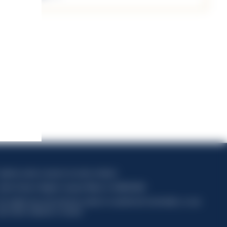
apitale sociale composto da azioni ordinarie
odice Fiscale e Registro Imprese Milano N. 06672120158
his website uses only technical cookies for essential site functionality, no user
ata will be collected or tracked