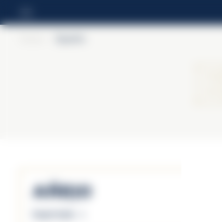
Home
>
Espolòn
Añejo
Scopri di più