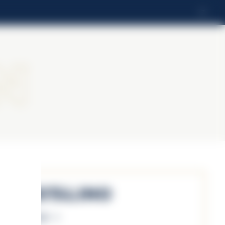
IT
n
Cristalino
Scopri di più