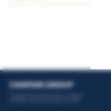
This website uses only technical cookies for essential site
functionality, no user data will be collected or tracked.