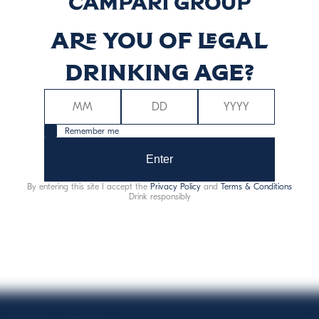
Are you of legal
rgia (kcal)
Energia (kJ)
44
18
drinking age?
Remember me
Enter
By entering this site I accept the
Privacy Policy
and
Terms & Conditions
Allergeni:
solfiti
Drink responsibly