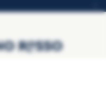
IT
no Rosso
l