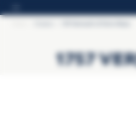
Home
>
Cinzano
>
1757 Vermouth di Torino Rosso
1757 Ve