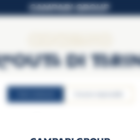
Cinzano
rmouth di Tori
valori nutrizionali
consumo responsabile
16% vol.
Unità di consumo 30m