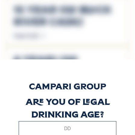
15 Year Old Black
River Casks
Scopri di più
8 Years Old
Reserve Blend
Scopri di più
Are you of legal
Reserve Blend
drinking age?
Scopri di più