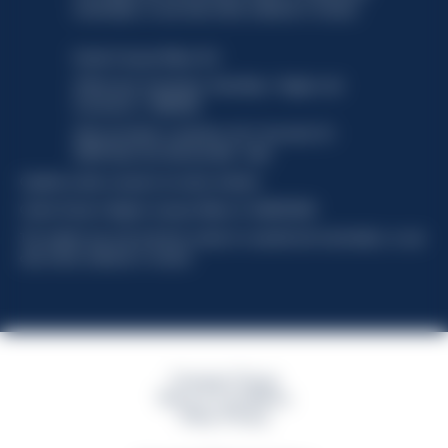
functionality, no user data will be collected or tracked.
Davide Campari-Milano N.V.
Official seat: Amsterdam, Paesi Bassi - Registro del
Commercio n. 78502934
Sede secondaria e operativa: Via F. Sacchetti, 20 -
20099 Sesto San Giovanni (MI) - Italia
Capitale sociale composto da azioni ordinarie
Codice Fiscale e Registro Imprese Milano N. 06672120158
This website uses only technical cookies for essential site functionality, no user
data will be collected or tracked
Campari Group
Terms & Conditions
Policy Privacy