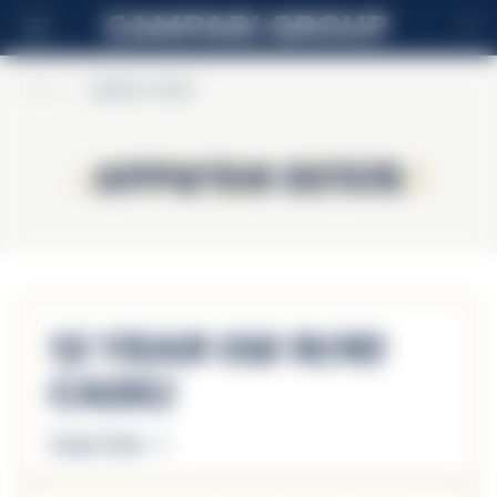
IT
Home
>
Appleton Estate
Appleton Estate
Appleton Estate
12 Year Old Rare
Casks
Scopri di più