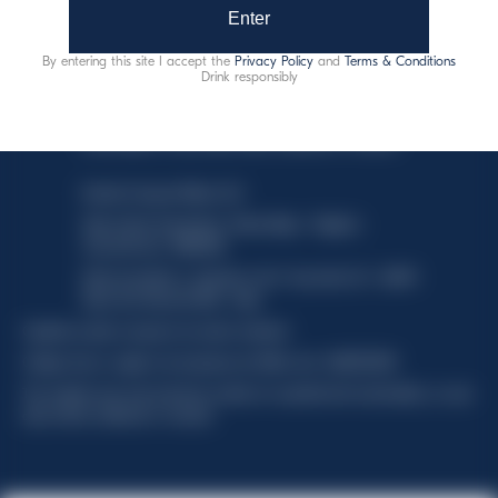
Enter
By entering this site I accept the
Privacy Policy
and
Terms & Conditions
Drink responsibly
This website uses only technical cookies for essential site
functionality, no user data will be collected or tracked.
Davide Campari-Milano N.V.
Sede oficial: Ámsterdam, Países Bajos - Registro
mercantil núm. 78502934
Sede secundaria y operativa: Via F. Sacchetti, 20 - 20099
Sesto San Giovanni (MI) - Italia
Capitale sociale composto da azioni ordinarie
Código fiscal y registro de empresas de Milán núm. 06672120158
This website uses only technical cookies for essential site functionality, no user
data will be collected or tracked