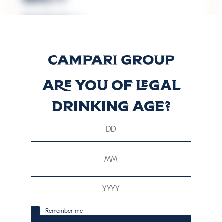
Descubrir más
Mondoro
Elderflower
Are you of legal
Aperitif
drinking age?
Descubrir más
Rosé
Descubrir más
Remember me