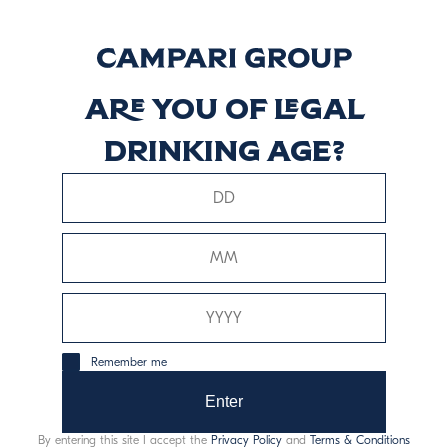
Salvatore
Scopri di più
Are you of legal
drinking age?
Averna Riserva
Tributo Siciliano
Scopri di più
Remember me
Enter
This website uses only technical cookies for essential site
By entering this site I accept the
Privacy Policy
and
Terms & Conditions