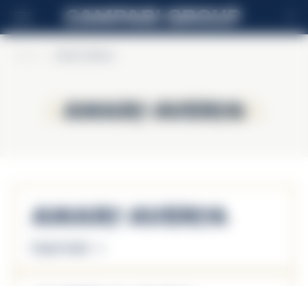
IT
Home
>
Amaro Averna
Amaro Averna
Amaro Averna
Amaro Averna
Scopri di più
Averna Don