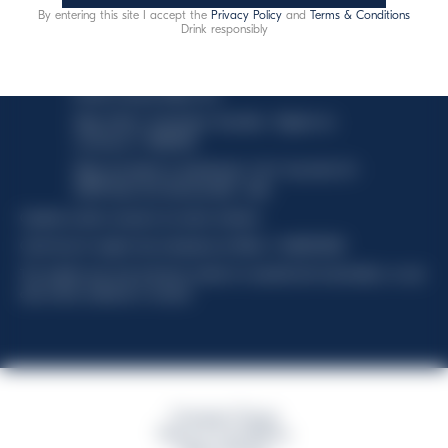
By entering this site I accept the
Privacy Policy
and
Terms & Conditions
This website uses only technical cookies for essential site
Drink responsibly
functionality, no user data will be collected or tracked.
Davide Campari-Milano N.V.
Siège officiel : Amsterdam, Pays-Bas - Registre du
commerce n° 78502934
Siège secondaire et opérationnel : Via F. Sacchetti, 20 -
20099 Sesto San Giovanni (MI) - Italie
Capitale sociale composto da azioni ordinarie
Code fiscal et registre des entreprises de Milan n° 06672120158
This website uses only technical cookies for essential site functionality, no user
data will be collected or tracked
Campari Group
Terms & Conditions