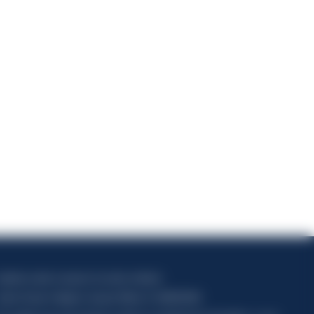
6
apitale sociale composto da azioni ordinarie
odice Fiscale e Registro Imprese Milano N. 06672120158