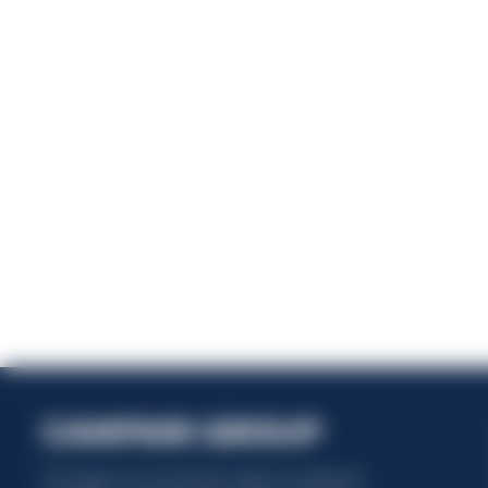
Ene
This website uses only technical cookies for essential site