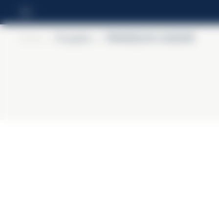
Home
>
Frangelico
>
FRANGELICO LIQUEUR