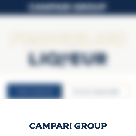
Frangelico
LIQUEUR
valori nutrizionali
consumo responsabile
20% vol
Unità di consumo 30m